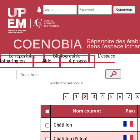
Le répertoire
Bibliographie
L'espace
lotharingien
Aide
À propos
Recherche avancée
v
<
1
2
3
4
5
6
7
8
Nom courant
Pays
Châtillon
Châtillon (Pillon)