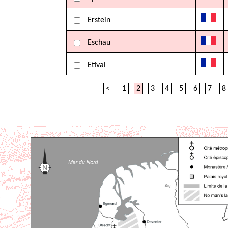
Erstein
Eschau
Etival
<
1
2
3
4
5
6
7
8