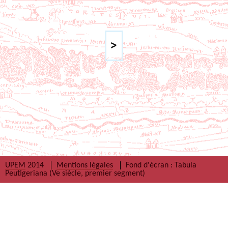
UPEM
2014
Mentions légales
Fond d'écran : Tabula
Peutigeriana (Ve siècle, premier segment)