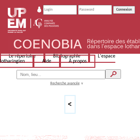
Le répertoire
Bibliographie
L'espace
lotharingien
Aide
À propos
Recherche avancée
v